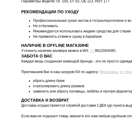
Параметры модели: ОГ 100, ОТ 82, ОБ 113, Рост 177
РЕКОМЕНДАЦИИ ПО УХОДУ
Профессиональная сухая чистка в тетрахлорэтилене и во
Не отбеливать
Рекомендуется использовать жидкие средства для стирки
Не применять отжим и сушку в барабане
НАЛИЧИЕ В OFFLINE МАГАЗИНЕ
Уточнить наличие размера можно в WA:
+7
9622004085.
ЗАБОТА О ВАС
Каждая вещь созданная командой бренда - это не просто одежда,
Приглашаем Вас в наш шоурум NX по адресу:
Ярославль, ул. Нах
убрать длину брюк
отрегулировать длину рукавов
заменить или убрать пуговицы, лейблы и прочую фурниту
ДОСТАВКА И ВОЗВРАТ
Доставка осуществляется службой доставки СДЕК (до пункта выд
Если вам не подошел товар, верните его нам любым удобным спо