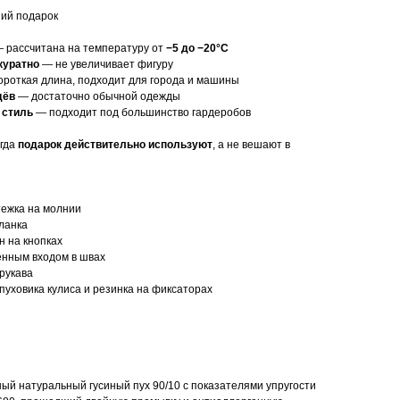
ий подарок
 рассчитана на температуру от
−5 до −20°C
куратно
— не увеличивает фигуру
роткая длина, подходит для города и машины
дёв
— достаточно обычной одежды
 стиль
— подходит под большинство гардеробов
огда
подарок действительно используют
, а не вешают в
ежка на молнии
ланка
 на кнопках
енным входом в швах
рукава
пуховика кулиса и резинка на фиксаторах
ый натуральный гусиный пух 90/10 с показателями упругости