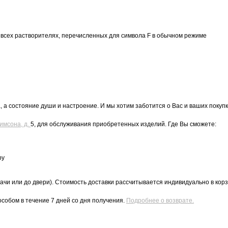
 всех растворителях, перечисленных для символа F в обычном режиме
 а состояние души и настроение. И мы хотим заботится о Вас и ваших покупк
имсона, д.
5, для обслуживания приобретенных изделий. Где Вы сможете:
ру
ачи или до двери). Стоимость доставки рассчитывается индивидуально в кор
собом в течение 7 дней со дня получения.
Подробнее о возврате.