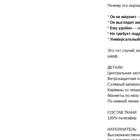
Почему это хорош
*
Он не мёрзнет
—
*
Он выглядит ак
*
Ему удобно
— ко
*
Не требует под
*
Универсальный
Это тот случай, к
шкаф.
ДЕТАЛИ:
Центральная заст
Ветрозащитная п
Съёмный капюшон
Карманы cо скош
Манжеты по низу 
По нижней линии 
СОСТАВ ТКАНИ:
100% полиэфир
НАПОЛНИТЕЛЬ:
Высококачественн