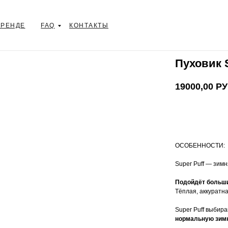
СДЭК – ОПЛАТА ПОСЛЕ
ПРИМЕРКИ
БРЕНДЕ
FAQ
КОНТАКТЫ
Пуховик 
19000,00
РУ
ДОБАВИТЬ
ОСОБЕННОСТИ:
Super Puff — зим
Подойдёт больши
Тёплая, аккуратна
Super Puff выбир
нормальную зим