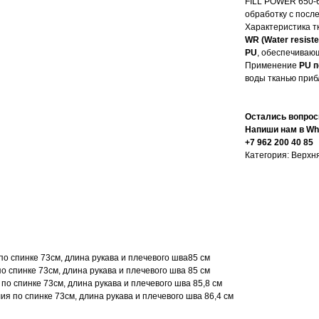
FILL POWER 650-
обработку с посл
Характеристика т
WR (Water resist
PU
, обеспечиваю
Применение
PU
п
воды тканью приб
Остались вопрос
Напиши нам в Wh
+7 962 200 40 85
Категория: Верхн
 по спинке 73см, длина рукава и плечевого шва85 см
по спинке 73см, длина рукава и плечевого шва 85 см
 по спинке 73см, длина рукава и плечевого шва 85,8 см
лия по спинке 73см, длина рукава и плечевого шва 86,4 см