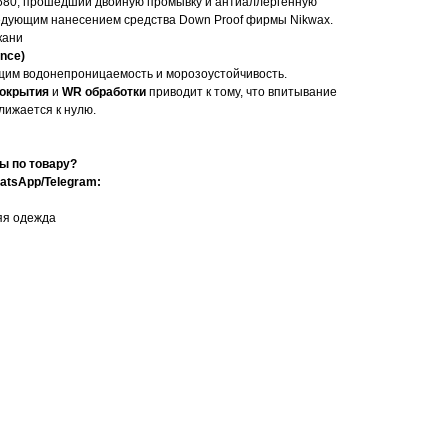
680, прошедший двойную промывку и антиаллергенную
едующим нанесением средства Down Proof фирмы Nikwax.
кани
ence)
щим водонепроницаемость и морозоустойчивость.
окрытия
и
WR обработки
приводит к тому, что впитывание
лижается к нулю.
ы по товару?
atsApp/Telegram:
яя одежда