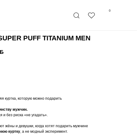
0
SUPER PUFF TITANIUM MEN
Б
 В КОРЗИНУ
няя куртка, которую можно подарить
нству мужчин.
я и без риска «не угадать».
ают жёны и девушки, когда хотят подарить мужчине
нюю куртку
, а не модный эксперимент.