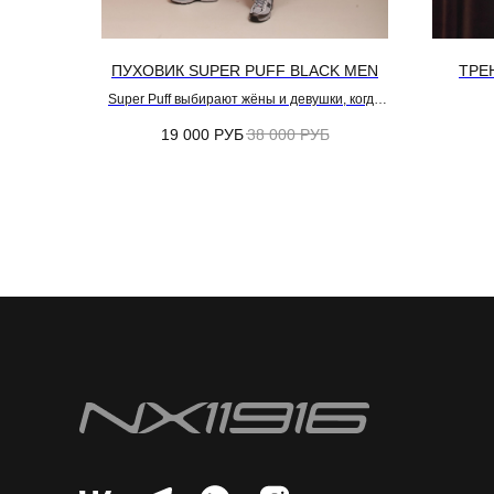
ПУХОВИК SUPER PUFF BLACK MEN
ТРЕ
Super Puff выбирают жёны и девушки, когда
хотят подарить мужчине
нормальную
19 000
РУБ
38 000
РУБ
зимнюю куртку