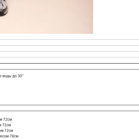
 воды до 30°
ом 72см
м 72см
сом 72см
оясом 78см