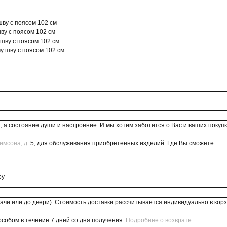
шву с поясом 102 см
шву с поясом 102 см
 шву с поясом 102 см
у шву с поясом 102 см
 а состояние души и настроение. И мы хотим заботится о Вас и ваших покупк
имсона, д.
5, для обслуживания приобретенных изделий. Где Вы сможете:
ру
ачи или до двери). Стоимость доставки рассчитывается индивидуально в кор
собом в течение 7 дней со дня получения.
Подробнее о возврате.