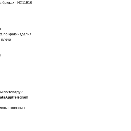
а брюках - NX11916
н
а по краю изделия
 плеча
м
ы по товару?
atsApp/Telegram:
тивные костюмы