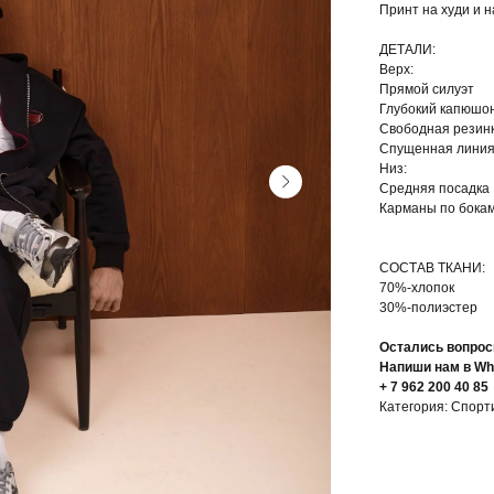
Принт на худи и н
ДЕТАЛИ:
Верх:
Прямой силуэт
Глубокий капюшо
Свободная резинк
Спущенная линия
Низ:
Средняя посадка
Карманы по бока
СОСТАВ ТКАНИ:
70%-хлопок
30%-полиэстер
Остались вопрос
Напиши нам в Wh
+ 7 962 200 40 85
Категория: Спор