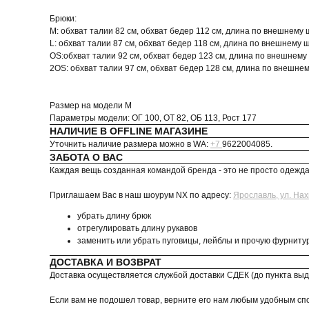
Брюки:
M: обхват талии 82 см, обхват бедер 112 см, длина по внешнему 
L: обхват талии 87 см, обхват бедер 118 см, длина по внешнему 
OS:обхват талии 92 см, обхват бедер 123 см, длина по внешнему
2OS: обхват талии 97 см, обхват бедер 128 см, длина по внешнем
Размер на модели M
Параметры модели: ОГ 100, ОТ 82, ОБ 113, Рост 177
НАЛИЧИЕ В OFFLINE МАГАЗИНЕ
Уточнить наличие размера можно в WA:
+7
9622004085.
ЗАБОТА О ВАС
Каждая вещь созданная командой бренда - это не просто одежда,
Приглашаем Вас в наш шоурум NX по адресу:
Ярославль, ул. Нах
убрать длину брюк
отрегулировать длину рукавов
заменить или убрать пуговицы, лейблы и прочую фурниту
ДОСТАВКА И ВОЗВРАТ
Доставка осуществляется службой доставки СДЕК (до пункта выд
Если вам не подошел товар, верните его нам любым удобным спо