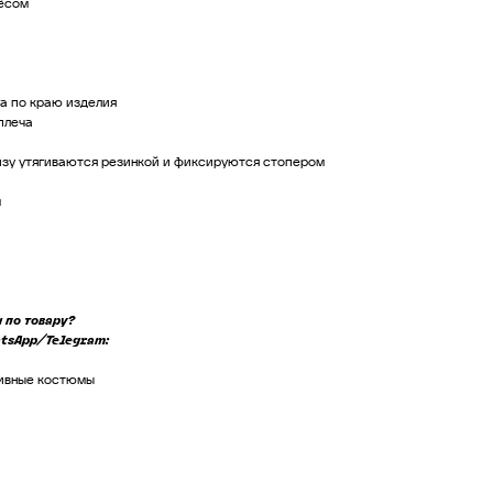
чёсом
а по краю изделия
плеча
зу утягиваются резинкой и фиксируются стопером
м
 по товару?
atsApp/Telegram:
тивные костюмы