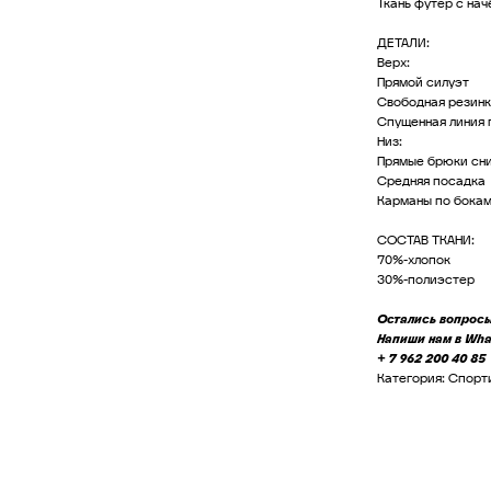
Ткань футер с на
ДЕТАЛИ:
Верх:
Прямой силуэт
Свободная резинк
Спущенная линия 
Низ:
Прямые брюки сни
Средняя посадка
Карманы по бока
СОСТАВ ТКАНИ:
70%-хлопок
30%-полиэстер
Остались вопросы
Напиши нам в Wh
+ 7 962 200 40 85
Категория: Спор