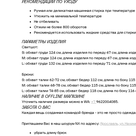
РЕКОМЕНДАЦИИ ПО УХОДУ
Ручная или деликатная машинная стирка при температуре 
Утюжить на минимальной температуре
Не отбеливать
Отжим не более 800 оборотов
Рекомендуется использовать жидкие средства для стирки
ПАРАМЕТРЫ ИЗДЕЛИЯ
Свитшот:
S: обхват груди 124 см, длина изделия по переду 67 см, длина изд
M: обхват груди 124 см, длина изделия по переду 67 см, длина изд
L: обхват груди 132 см, длина изделия по переду 71 см, длина изд
Брюки:
S: обхват талии 62-72 см, обхват бедер 112 см, длина по боку 115
M: обхват талии 68-78 см, обхват бедер 115 см, длина по боку 11
L: обхват талии 74-85 см, обхват бедер 118 см, длина по боку 116
НАЛИЧИЕ В OFFLINE МАГАЗИНЕ
Уточнить наличие размера можно в WA:
+7
9622004085.
ЗАБОТА О ВАС
Каждая вещь созданная командой бренда - это не просто одежда,
Приглашаем Вас в наш шоурум NX по адресу:
Ярославль, ул. Нахим
убрать длину брюк