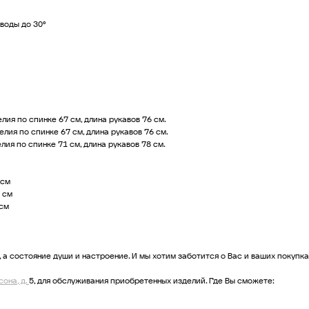
воды до 30°
елия по спинке 67 см, длина рукавов 76 см.
елия по спинке 67 см, длина рукавов 76 см.
елия по спинке 71 см, длина рукавов 78 см.
 см
5 см
 см
 а состояние души и настроение. И мы хотим заботится о Вас и ваших покупка
сона, д.
5, для обслуживания приобретенных изделий. Где Вы сможете: