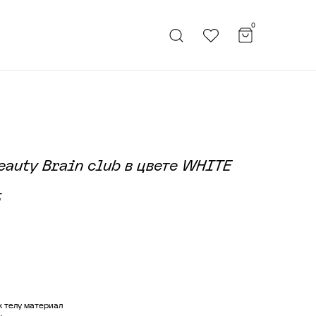
0
auty Brain club в цвете WHITE
Б
 В КОРЗИНУ
к телу материал