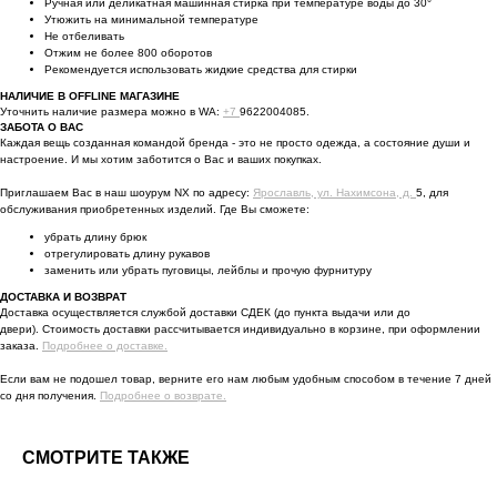
Ручная или деликатная машинная стирка при температуре воды до 30°
Утюжить на минимальной температуре
Не отбеливать
Отжим не более 800 оборотов
Рекомендуется использовать жидкие средства для стирки
НАЛИЧИЕ В OFFLINE МАГАЗИНЕ
Уточнить наличие размера можно в WA:
+7
9622004085.
ЗАБОТА О ВАС
Каждая вещь созданная командой бренда - это не просто одежда, а состояние души и
настроение. И мы хотим заботится о Вас и ваших покупках.
Приглашаем Вас в наш шоурум NX по адресу:
Ярославль, ул. Нахимсона, д.
5, для
обслуживания приобретенных изделий. Где Вы сможете:
убрать длину брюк
отрегулировать длину рукавов
заменить или убрать пуговицы, лейблы и прочую фурнитуру
ДОСТАВКА И ВОЗВРАТ
Доставка осуществляется службой доставки СДЕК (до пункта выдачи или до
двери). Стоимость доставки рассчитывается индивидуально в корзине, при оформлении
заказа.
Подробнее о доставке.
Если вам не подошел товар, верните его нам любым удобным способом в течение 7 дней
со дня получения.
Подробнее о возврате.
СМОТРИТЕ ТАКЖЕ