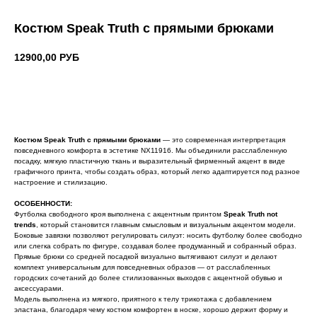
Костюм Speak Truth с прямыми брюками
12900,00
РУБ
ДОБАВИТЬ В КОРЗИНУ
Костюм Speak Truth с прямыми брюками
— это современная интерпретация
повседневного комфорта в эстетике NX11916. Мы объединили расслабленную
посадку, мягкую пластичную ткань и выразительный фирменный акцент в виде
графичного принта, чтобы создать образ, который легко адаптируется под разное
настроение и стилизацию.
ОСОБЕННОСТИ:
Футболка свободного кроя выполнена с акцентным принтом
Speak Truth not
trends
, который становится главным смысловым и визуальным акцентом модели.
Боковые завязки позволяют регулировать силуэт: носить футболку более свободно
или слегка собрать по фигуре, создавая более продуманный и собранный образ.
Прямые брюки со средней посадкой визуально вытягивают силуэт и делают
комплект универсальным для повседневных образов — от расслабленных
городских сочетаний до более стилизованных выходов с акцентной обувью и
аксессуарами.
Модель выполнена из мягкого, приятного к телу трикотажа с добавлением
эластана, благодаря чему костюм комфортен в носке, хорошо держит форму и