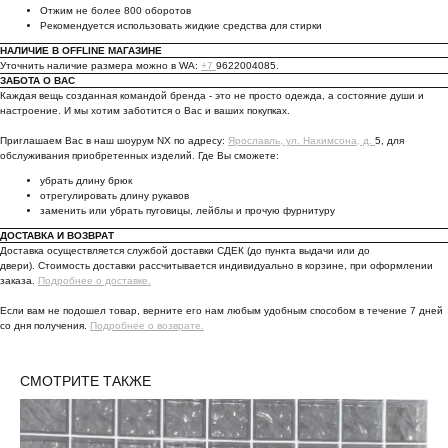
Отжим не более 800 оборотов
Рекомендуется использовать жидкие средства для стирки
НАЛИЧИЕ В OFFLINE МАГАЗИНЕ
Уточнить наличие размера можно в WA:
+7
9622004085.
ЗАБОТА О ВАС
Каждая вещь созданная командой бренда - это не просто одежда, а состояние души и
настроение. И мы хотим заботится о Вас и ваших покупках.
Приглашаем Вас в наш шоурум NX по адресу:
Ярославль, ул. Нахимсона, д.
5, для
обслуживания приобретенных изделий. Где Вы сможете:
убрать длину брюк
отрегулировать длину рукавов
заменить или убрать пуговицы, лейблы и прочую фурнитуру
ДОСТАВКА И ВОЗВРАТ
Доставка осуществляется службой доставки СДЕК (до пункта выдачи или до
двери). Стоимость доставки рассчитывается индивидуально в корзине, при оформлении
заказа.
Подробнее о доставке.
Если вам не подошел товар, верните его нам любым удобным способом в течение 7 дней
со дня получения.
Подробнее о возврате.
СМОТРИТЕ ТАКЖЕ