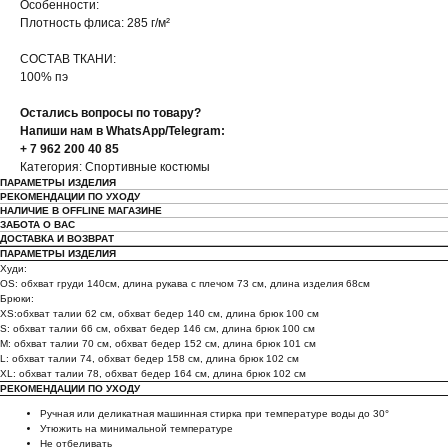
Особенности:
Плотность флиса: 285 г/м²
СОСТАВ ТКАНИ:
100% пэ
Остались вопросы по товару?
Напиши нам в WhatsApp/Telegram:
+ 7 962 200 40 85
Категория: Спортивные костюмы
ПАРАМЕТРЫ ИЗДЕЛИЯ
РЕКОМЕНДАЦИИ ПО УХОДУ
НАЛИЧИЕ В OFFLINE МАГАЗИНЕ
ЗАБОТА О ВАС
ДОСТАВКА И ВОЗВРАТ
ПАРАМЕТРЫ ИЗДЕЛИЯ
Худи:
OS: обхват груди 140см, длина рукава с плечом 73 см, длина изделия 68см
Брюки:
XS:обхват талии 62 см, обхват бедер 140 см, длина брюк 100 см
S: обхват талии 66 см, обхват бедер 146 см, длина брюк 100 см
M: обхват талии 70 см, обхват бедер 152 см, длина брюк 101 см
L: обхват талии 74, обхват бедер 158 см, длина брюк 102 см
ХL: обхват талии 78, обхват бедер 164 см, длина брюк 102 см
РЕКОМЕНДАЦИИ ПО УХОДУ
Ручная или деликатная машинная стирка при температуре воды до 30°
Утюжить на минимальной температуре
Не отбеливать