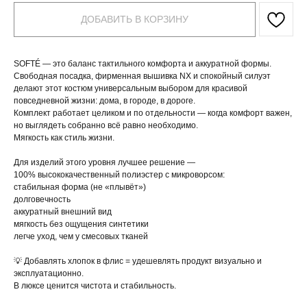
ДОБАВИТЬ В КОРЗИНУ
SOFTÉ — это баланс тактильного комфорта и аккуратной формы.
Свободная посадка, фирменная вышивка NX и спокойный силуэт
делают этот костюм универсальным выбором для красивой
повседневной жизни: дома, в городе, в дороге.
Комплект работает целиком и по отдельности — когда комфорт важен,
но выглядеть собранно всё равно необходимо.
Мягкость как стиль жизни.
Для изделий этого уровня лучшее решение —
100% высококачественный полиэстер с микроворсом:
стабильная форма (не «плывёт»)
долговечность
аккуратный внешний вид
мягкость без ощущения синтетики
легче уход, чем у смесовых тканей
💡 Добавлять хлопок в флис = удешевлять продукт визуально и
эксплуатационно.
В люксе ценится чистота и стабильность.