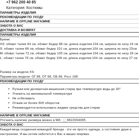
+7 962 200 40 85
Категория: Костюмы
ПАРАМЕТРЫ ИЗДЕЛИЯ
РЕКОМЕНДАЦИИ ПО УХОДУ
НАЛИЧИЕ В OFFLINE МАГАЗИНЕ
ЗАБОТА О ВАС
ДОСТАВКА И ВОЗВРАТ
ПАРАМЕТРЫ ИЗДЕЛИЯ
Брюки:
XS: обхват талии 64 см, обхват бедер 98 см, длина изделия 104 см, ширина по низу 24 см
S: обхват талии 68 см, обхват бедер 101 см, длина изделия 104 см, ширина по низу 25см
M: обхват талии 72 см, обхват бедер 105 см, длина изделия 104 см, ширина по низу 26 см
L: обхват талии 76 см, обхват бедер 109 см, длина изделия 104 см, ширина по низу 27 см
Размер на модели XS:
Параметры модели: ОГ 88, ОТ 68, ОБ 86, Рост 168
РЕКОМЕНДАЦИИ ПО УХОДУ
Ручная или деликатная машинная стирка при температуре воды до 30°
Утюжить на минимальной температуре
Не отбеливать
Отжим не более 600 оборотов
Рекомендуется использовать жидкие средства для стирки
НАЛИЧИЕ В OFFLINE МАГАЗИНЕ
Уточнить наличие размера можно в WA:
+7
9622004085.
ЗАБОТА О ВАС
Каждая вещь созданная командой бренда - это не просто одежда, а состояние души и
настроение. И мы хотим заботится о Вас и ваших покупках.