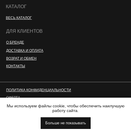
КАТАЛОГ
ВЕСЬ КАТАЛОГ
ДЛЯ КЛИЕНТОВ
О БРЕНДЕ
ДОСТАВКА И ОПЛАТА
ВОЗРАТ И ОБМЕН
КОНТАКТЫ
ПОЛИТИКА КОНФИДЕНЦИАЛЬНОСТИ
ОФЕРТА
Мы используем файлы cookie, чтобы обеспечить наилучшую
2018-2023. ВСЕ ПРАВА ЗАЩИЩЕНЫ
работу сайта.
ИП ГРИЦКО АНАСТАСИЯ ОЛЕГОВНА
ИНН 760307593125
Больше не показывать