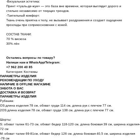
-Визуальная эстетика:
Принт «туаль-де-жуи» — это база вне времени, которая выглядит дорого и
стильно независимо от текущих трендов.
-Тактильный комфорт:
Ткань очень приятна к телу, не вызывает раздражения и создает ощущение
прохлады при соприкосновении с кожей.
СОСТАВ ТКАНИ:
70 % вискоза
30% лён
Остались вопросы по товару?
Напиши нам в WhatsApp/Telegram:
+7 962 200 40 85
Категория: Костюмы
ПАРАМЕТРЫ ИЗДЕЛИЯ
РЕКОМЕНДАЦИИ ПО УХОДУ
НАЛИЧИЕ В OFFLINE МАГАЗИНЕ
ЗАБОТА О ВАС
ДОСТАВКА И ВОЗВРАТ
ПАРАМЕТРЫ ИЗДЕЛИЯ
Рубашка:
OS:длина изделия 78 см, обхват груди 114 см, длина рук с плечом 77 см.
2OS:длина изделия 78 см, обхват груди 138 см, длина рук с плечом 77 см.
Шорты:
S: обхват талии 61-73 см, обхват бедер 118-120 см, длина боковая 39 см, ширина изделия-
72 см
M: обхват талии 69-81см, обхват бедер 126 см, длина боковая 40,5 см, ширина изделия
-78 см