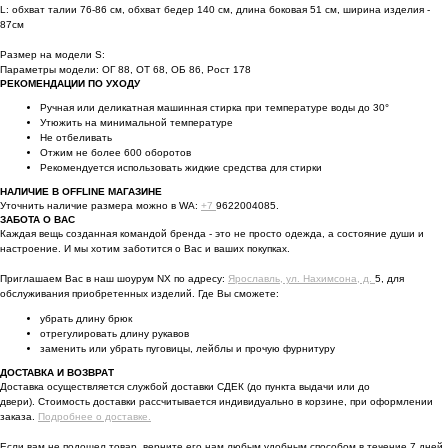
L: обхват талии 76-86 см, обхват бедер 140 см, длина боковая 51 см, ширина изделия -
87см
Размер на модели S:
Параметры модели: ОГ 88, ОТ 68, ОБ 86, Рост 178
РЕКОМЕНДАЦИИ ПО УХОДУ
Ручная или деликатная машинная стирка при температуре воды до 30°
Утюжить на минимальной температуре
Не отбеливать
Отжим не более 600 оборотов
Рекомендуется использовать жидкие средства для стирки
НАЛИЧИЕ В OFFLINE МАГАЗИНЕ
Уточнить наличие размера можно в WA:
+7
9622004085.
ЗАБОТА О ВАС
Каждая вещь созданная командой бренда - это не просто одежда, а состояние души и
настроение. И мы хотим заботится о Вас и ваших покупках.
Приглашаем Вас в наш шоурум NX по адресу:
Ярославль, ул. Нахимсона, д.
5, для
обслуживания приобретенных изделий. Где Вы сможете:
убрать длину брюк
отрегулировать длину рукавов
заменить или убрать пуговицы, лейблы и прочую фурнитуру
ДОСТАВКА И ВОЗВРАТ
Доставка осуществляется службой доставки СДЕК (до пункта выдачи или до
двери). Стоимость доставки рассчитывается индивидуально в корзине, при оформлении
заказа.
Подробнее о доставке.
Если вам не подошел товар, верните его нам любым удобным способом в течение 7 дней