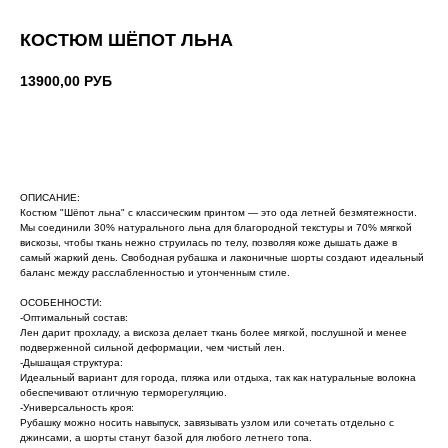
КОСТЮМ ШЁПОТ ЛЬНА
13900,00
РУБ
ДОБАВИТЬ В КОРЗИНУ
ОПИСАНИЕ:
Костюм "Шёпот льна" с классическим принтом — это ода летней безмятежности.
Мы соединили 30% натурального льна для благородной текстуры и 70% мягкой
вискозы, чтобы ткань нежно струилась по телу, позволяя коже дышать даже в
самый жаркий день. Свободная рубашка и лаконичные шорты создают идеальный
баланс между расслабленностью и утонченным стиле.
ОСОБЕННОСТИ:
-Оптимальный состав:
Лен дарит прохладу, а вискоза делает ткань более мягкой, послушной и менее
подверженной сильной деформации, чем чистый лен.
-Дышащая структура:
Идеальный вариант для города, пляжа или отдыха, так как натуральные волокна
обеспечивают отличную терморегуляцию.
-Универсальность кроя:
Рубашку можно носить навыпуск, завязывать узлом или сочетать отдельно с
джинсами, а шорты станут базой для любого летнего топа.