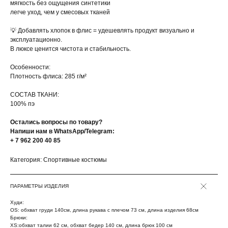
мягкость без ощущения синтетики
легче уход, чем у смесовых тканей
💡 Добавлять хлопок в флис = удешевлять продукт визуально и
эксплуатационно.
В люксе ценится чистота и стабильность.
Особенности:
Плотность флиса: 285 г/м²
СОСТАВ ТКАНИ:
100% пэ
Остались вопросы по товару?
Напиши нам в WhatsApp/Telegram:
+ 7 962 200 40 85
Категория: Спортивные костюмы
ПАРАМЕТРЫ ИЗДЕЛИЯ
Худи:
OS: обхват груди 140см, длина рукава с плечом 73 см, длина изделия 68см
Брюки:
XS:обхват талии 62 см, обхват бедер 140 см, длина брюк 100 см