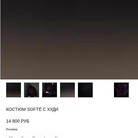
КОСТЮМ SOFTÉ С ХУДИ
14 800
РУБ
Размер
XS
S
M
L
XL