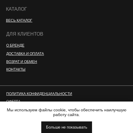
КАТАЛОГ
ВЕСЬ КАТАЛОГ
ДЛЯ КЛИЕНТОВ
О БРЕНДЕ
ДОСТАВКА И ОПЛАТА
ВОЗРАТ И ОБМЕН
КОНТАКТЫ
ПОЛИТИКА КОНФИДЕНЦИАЛЬНОСТИ
ОФЕРТА
Мы используем файлы cookie, чтобы обеспечить наилучшую
2018-2023. ВСЕ ПРАВА ЗАЩИЩЕНЫ
работу сайта.
ИП ГРИЦКО АНАСТАСИЯ ОЛЕГОВНА
ИНН 760307593125
Больше не показывать