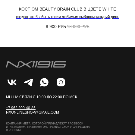
КОСТЮМ BEAUTY BRAIN CLUB В ЦВЕТЕ WHITE
создан, чтобы быть твоим любимым выбором
каждый день
8 900
РУБ
18 000
РУБ
МЫ НА СВЯЗИ С 10:00 ДО 22:00 ПО МСК
+7 962 200-40-85
NXONLINESHOP@GMAIL.COM
КОМПАНИЯ МЕТА, КОТОРОЙ ПРИНАДЛЕЖАТ FACEBOOK
И INSTAGRAM, ПРИЗНАНА ЭКСТРЕМИСТСКОЙ И ЗАПРЕЩЕНА
В РОССИИ